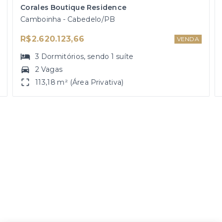
Corales Boutique Residence
Camboinha - Cabedelo/PB
R$2.620.123,66
VENDA
3
Dormitórios
, sendo
1
suíte
2 Vagas
113,18 m² (Área Privativa)