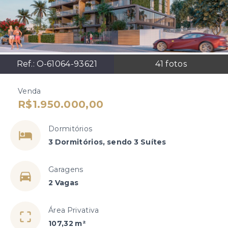
Ref.:
O-61064-93621
41
fotos
Venda
R$1.950.000,00
Dormitórios
3 Dormitórios, sendo 3 Suítes
Garagens
2 Vagas
Área Privativa
107,32 m²