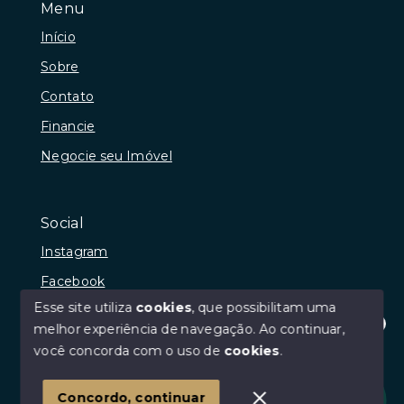
Menu
Início
Sobre
Contato
Financie
Negocie seu Imóvel
Social
Instagram
Facebook
Esse site utiliza
cookies
, que possibilitam uma
melhor experiência de navegação.
Ao continuar,
Olá! Estamos disponíveis para te ajudar.
você concorda com o uso de
cookies
.
© Copyright 2026 - Josibel Bonifácio Araújo da Paz -
Todos os direitos reservados
Concordo, continuar
SITE PARA IMOBILIARIA