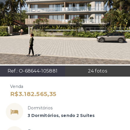
Ref.:
O-68644-105881
24
fotos
Venda
R$3.182.565,35
Dormitórios
3 Dormitórios, sendo 2 Suítes