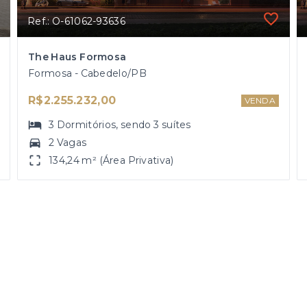
Ref.: O-61062-93636
The Haus Formosa
Formosa - Cabedelo/PB
R$2.255.232,00
VENDA
3
Dormitórios
, sendo
3
suítes
2 Vagas
134,24 m² (Área Privativa)