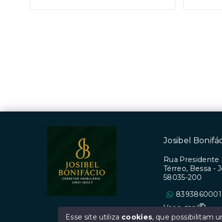
Josibel Bonifá
Rua Presidente 
Térreo, Bessa -
58035-200
8393860001
Ver e-mail
Esse site utiliza
cookies
, que possibilitam