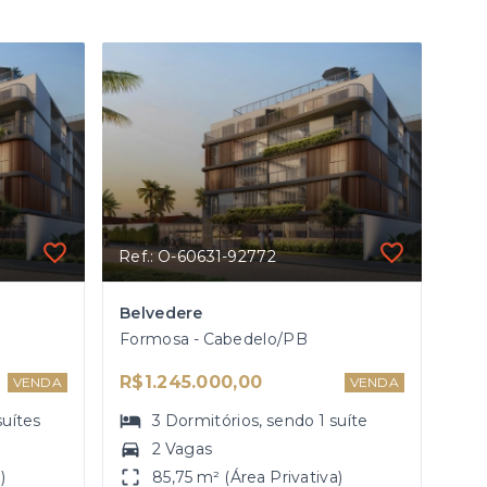
Ref.: O-60631-92772
Belvedere
Formosa - Cabedelo/PB
R$1.245.000,00
VENDA
VENDA
suítes
3
Dormitórios
, sendo
1
suíte
2 Vagas
)
85,75 m² (Área Privativa)