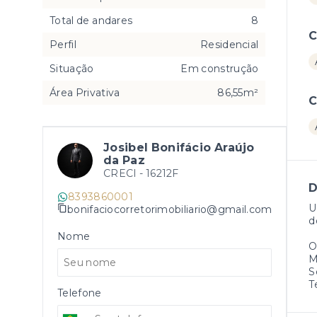
Total de andares
8
C
Perfil
Residencial
Situação
Em construção
Área Privativa
86,55m²
C
Josibel Bonifácio Araújo
da Paz
CRECI -
16212F
D
8393860001
U
bonifaciocorretorimobiliario@gmail.com
d
Nome
O
M
S
T
Telefone