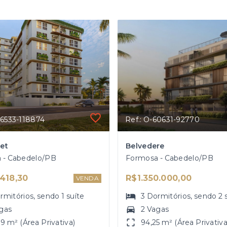
76533-118874
Ref.: O-60631-92770
et
Belvedere
 - Cabedelo/PB
Formosa - Cabedelo/PB
418,30
R$1.350.000,00
VENDA
rmitórios
, sendo
1
suíte
3
Dormitórios
, sendo
2
gas
2 Vagas
9 m² (Área Privativa)
94,25 m² (Área Privativa