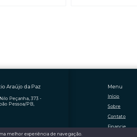
cio Araújo da Paz
Menu
Início
Nilo Peçanha, 373 -
 João Pessoa/PB,
Sobre
Contato
Financie
 uma melhor experiência de navegação.
Negocie seu