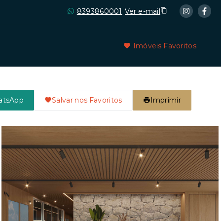
8393860001
Ver e-mail
Imóveis Favoritos
atsApp
Salvar nos Favoritos
Imprimir