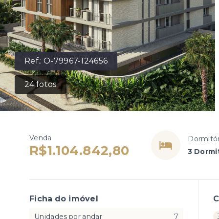
Ref.:
O-79967-124656
24
fotos
Venda
Dormitór
R$1.104.842,80
3 Dormit
Ficha do imóvel
Unidades por andar
7