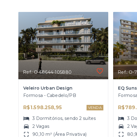
Ref.: O-68644-105880
Ref.: O-
Veleiro Urban Design
EQ Suns
Formosa - Cabedelo/PB
Formosa
R$1.598.258,95
R$789.
VENDA
3
Dormitórios
, sendo
2
suítes
3
Do
2 Vagas
2 Va
90,10 m² (Área Privativa)
80,9