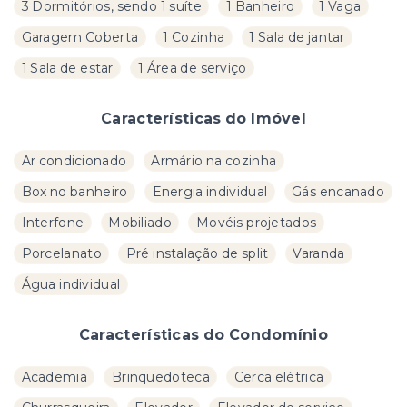
3 Dormitórios, sendo 1 suíte
1 Banheiro
1 Vaga
Garagem Coberta
1 Cozinha
1 Sala de jantar
1 Sala de estar
1 Área de serviço
Características do Imóvel
Ar condicionado
Armário na cozinha
Box no banheiro
Energia individual
Gás encanado
Interfone
Mobiliado
Movéis projetados
Porcelanato
Pré instalação de split
Varanda
Água individual
Características do Condomínio
Academia
Brinquedoteca
Cerca elétrica