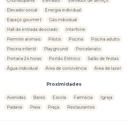
Churrasqueira
Elevador
Elevador de serviço
Elevador social
Energia individual
Espaço goumert
Gás individual
Hall de entrada deocrado
Interfone
Permite animais
Pilotis
Piscina
Piscina adulto
Piscina infantil
Playground
Porcelanato
Portaria 24 horas
Portão Elétrico
Salão de festas
Água individual
Área de convivência
Área de lazer
Proximidades
Avenidas
Bares
Escola
Farmácia
Igreja
Padaria
Praia
Praça
Restaurantes