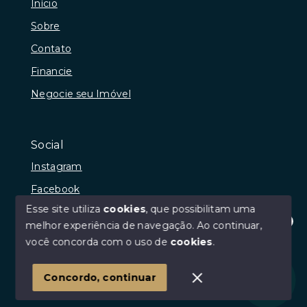
Início
Sobre
Contato
Financie
Negocie seu Imóvel
Social
Instagram
Facebook
Esse site utiliza
cookies
, que possibilitam uma
melhor experiência de navegação.
Ao continuar,
Olá! Estamos disponíveis para te ajudar.
você concorda com o uso de
cookies
.
© Copyright 2026 - Josibel Bonifácio Araújo da Paz -
Todos os direitos reservados
Concordo, continuar
SITE PARA IMOBILIARIA