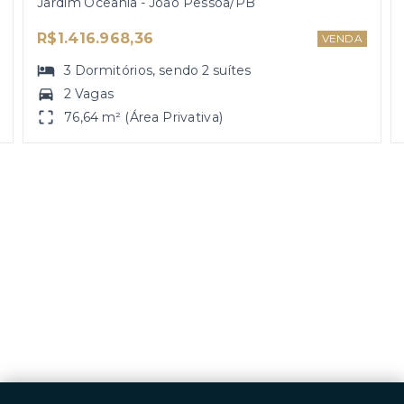
Jardim Oceania - João Pessoa/PB
R$1.416.968,36
VENDA
3
Dormitórios
, sendo
2
suítes
2 Vagas
76,64 m² (Área Privativa)