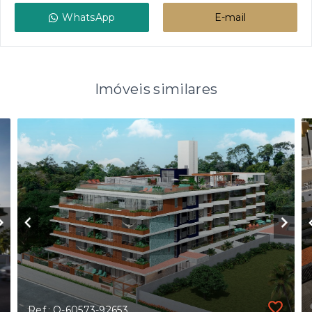
WhatsApp
E-mail
Imóveis similares
Ref.: O-60573-92653