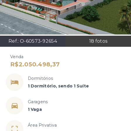
Ref.:
O-60573-92654
18
fotos
Venda
R$2.050.498,37
Dormitórios
1 Dormitório, sendo 1 Suíte
Garagens
1 Vaga
Área Privativa