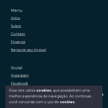
Menu
Início
Sobre
Contato
Financie
Negocie seu Imóvel
Social
Instagram
Facebook
Esse site utiliza
cookies
, que possibilitam uma
melhor experiência de navegação.
Ao continuar,
Olá! Estamos disponíveis para te ajudar.
você concorda com o uso de
cookies
.
© Copyright 2026 - Josibel Bonifácio Araújo da Paz -
Todos os direitos reservados