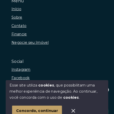
Menu
Início
Sobre
Contato
Financie
Negocie seu Imóvel
Social
Instagram
Facebook
Esse site utiliza
cookies
, que possibilitam uma
melhor experiência de navegação.
Ao continuar,
Olá! Estamos disponíveis para te ajudar.
você concorda com o uso de
cookies
.
© Copyright 2026 - Josibel Bonifácio Araújo da Paz -
Todos os direitos reservados
Concordo, continuar
SITE PARA IMOBILIARIA