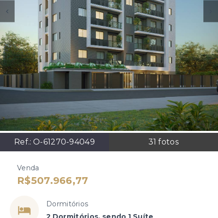
Ref.:
O-61270-94049
31
fotos
Venda
R$507.966,77
Dormitórios
2 Dormitórios, sendo 1 Suíte