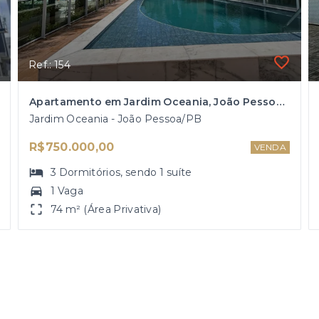
Ref.: 154
Apartamento em Jardim Oceania, João Pessoa/PB
Jardim Oceania - João Pessoa/PB
R$750.000,00
VENDA
3
Dormitórios
, sendo
1
suíte
1 Vaga
74 m² (Área Privativa)