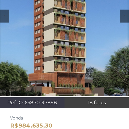
Ref.:
O-63870-97898
18
fotos
Venda
R$984.635,30