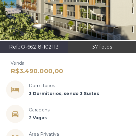
Ref.:
O-66218-102113
37
fotos
Venda
R$3.490.000,00
Dormitórios
3 Dormitórios, sendo 3 Suítes
Garagens
2 Vagas
Área Privativa