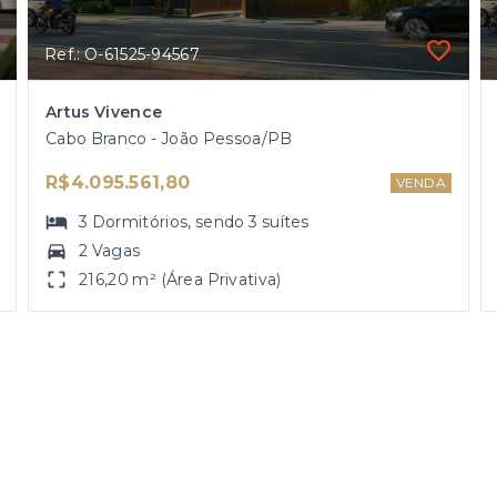
Ref.: O-61525-94567
Artus Vivence
Cabo Branco - João Pessoa/PB
R$4.095.561,80
VENDA
3
Dormitórios
, sendo
3
suítes
2 Vagas
216,20 m² (Área Privativa)