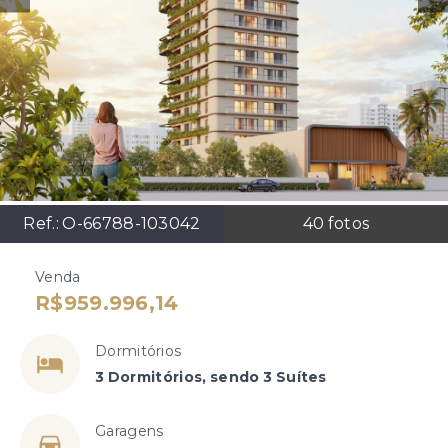
Ref.:
O-66788-103042
40
fotos
Venda
R$959.996,14
Dormitórios
3 Dormitórios, sendo 3 Suítes
Garagens