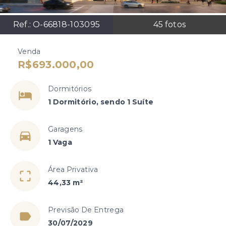
Ref.:
O-66818-103095
45
fotos
Venda
R$693.000,00
Dormitórios
1 Dormitório, sendo 1 Suíte
Garagens
1 Vaga
Área Privativa
44,33 m²
Previsão De Entrega
30/07/2029