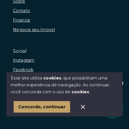
Sobre
Contato
Financie
Negocie seu Imóvel
Social
Instagram
Facebook
Esse site utiliza
cookies
, que possibilitam uma
melhor experiência de navegação.
Ao continuar,
Olá! Estamos disponíveis para te ajudar.
você concorda com o uso de
cookies
.
© Copyright 2026 - Josibel Bonifácio Araújo da Paz -
Todos os direitos reservados
Concordo, continuar
SITE PARA IMOBILIARIA