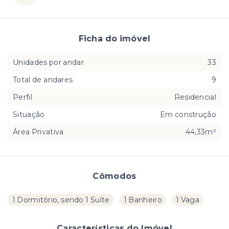
Ficha do imóvel
Unidades por andar
33
Total de andares
9
Perfil
Residencial
Situação
Em construção
Área Privativa
44,33m²
Cômodos
1 Dormitório, sendo 1 Suíte
1 Banheiro
1 Vaga
Características do Imóvel