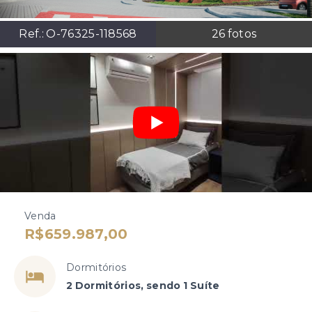
Ref.:
O-76325-118568
26
fotos
Venda
R$659.987,00
Dormitórios
2 Dormitórios, sendo 1 Suíte