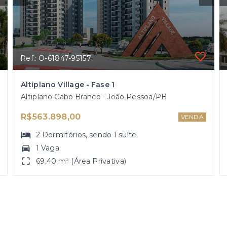
Ref.: O-61847-95157
Altiplano Village - Fase 1
Altiplano Cabo Branco - João Pessoa/PB
R$563.898,00
VENDA
2
Dormitórios
, sendo
1
suíte
1 Vaga
69,40 m² (Área Privativa)