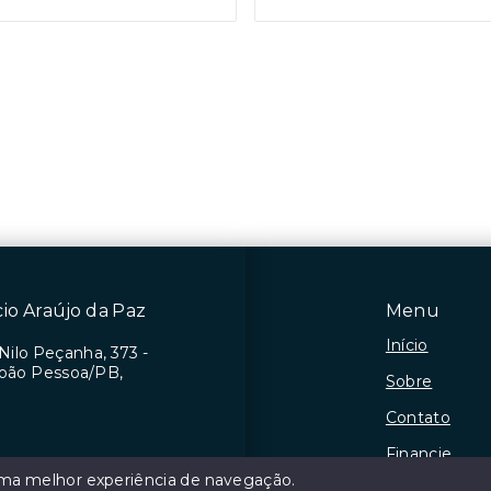
cio Araújo da Paz
Menu
Início
Nilo Peçanha, 373 -
 João Pessoa/PB,
Sobre
Contato
Financie
 uma melhor experiência de navegação.
Negocie seu