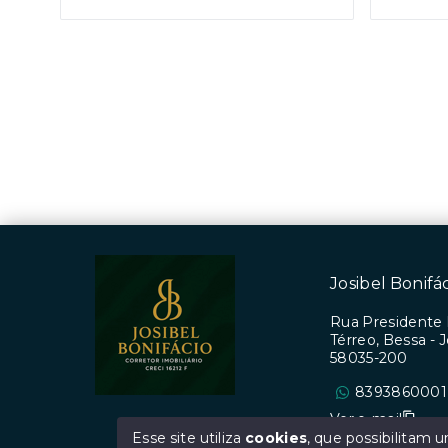
Josibel Bonifá
Rua Presidente 
Térreo, Bessa -
58035-200
8393860001
Ver e-mail
Esse site utiliza
cookies
, que possibilitam