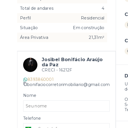
Total de andares
4
C
Perfil
Residencial
Situação
Em construção
Área Privativa
21,31m²
C
Josibel Bonifácio Araújo
da Paz
CRECI -
16212F
D
8393860001
U
bonifaciocorretorimobiliario@gmail.com
d
Nome
O
S
T
Telefone