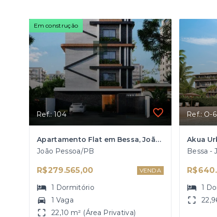
Em construção
Ref.: 104
Ref.: O-
Apartamento Flat em Bessa, João Pessoa/PB
Akua Ur
João Pessoa/PB
Bessa -
R$279.565,00
R$640.
VENDA
1
Dormitório
1
Do
1 Vaga
22,9
22,10 m² (Área Privativa)