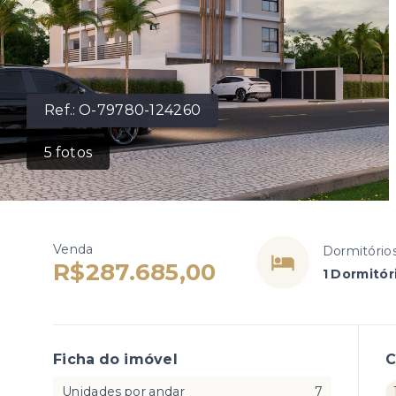
Ref.:
O-79780-124260
5
fotos
Venda
Dormitório
R$287.685,00
1 Dormitór
Ficha do imóvel
Unidades por andar
7