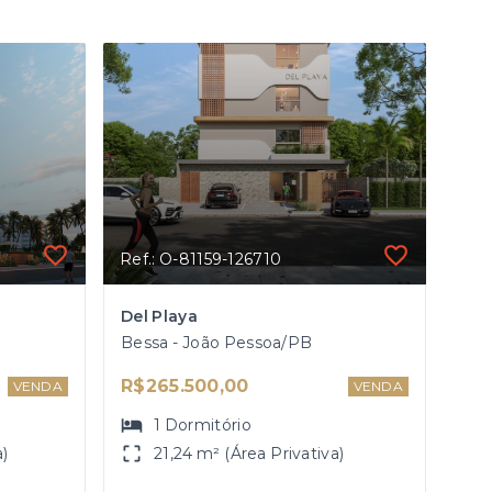
Ref.: O-81159-126710
Del Playa
Bessa - João Pessoa/PB
R$265.500,00
VENDA
VENDA
1
Dormitório
a)
21,24 m² (Área Privativa)