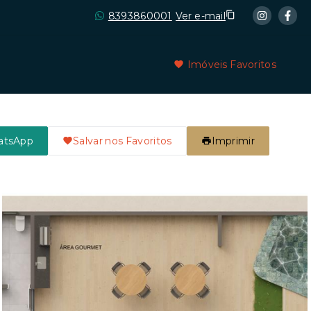
8393860001
Ver e-mail
Imóveis Favoritos
atsApp
Salvar nos Favoritos
Imprimir