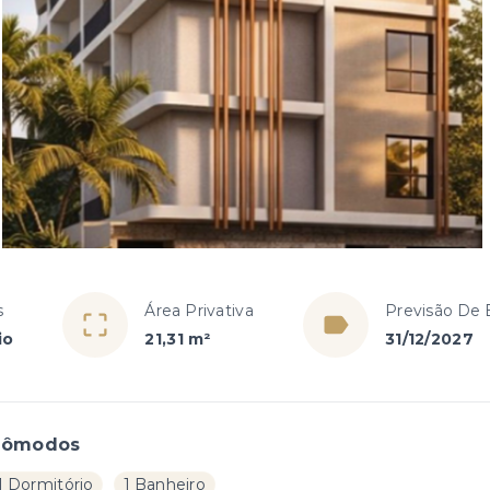
s
Área Privativa
Previsão De 
io
21,31 m²
31/12/2027
Cômodos
1 Dormitório
1 Banheiro