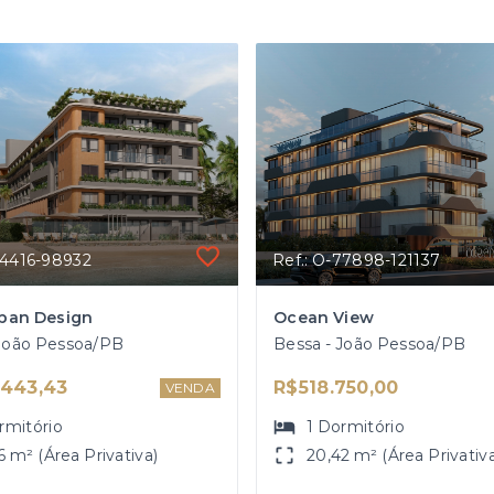
64416-98932
Ref.: O-77898-121137
ban Design
Ocean View
 João Pessoa/PB
Bessa - João Pessoa/PB
443,43
R$518.750,00
VENDA
rmitório
1
Dormitório
6 m² (Área Privativa)
20,42 m² (Área Privativ